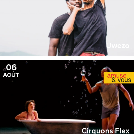
Uwezo
06
AOÛT
Cirquons Flex