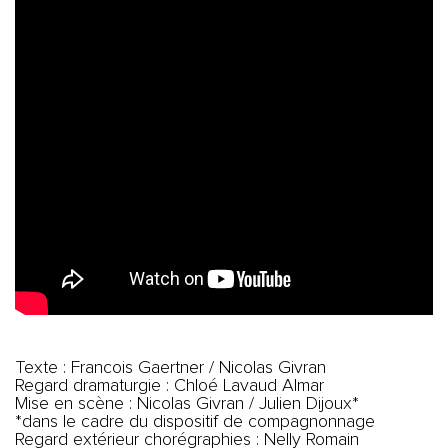
Texte : Francois Gaertner / Nicolas Givran
Regard dramaturgie : Chloé Lavaud Almar
Mise en scène : Nicolas Givran / Julien Dijoux*
*dans le cadre du dispositif de compagnonnage
Regard extérieur chorégraphies : Nelly Romain