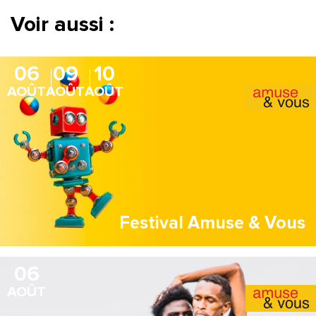
Voir aussi :
06
09
10
AOÛT
AOÛT
AOÛT
Festival Amuse & Vous
06
AOÛT