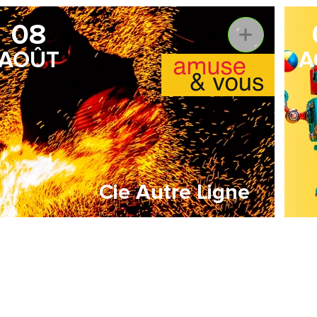
08
AOÛT
A
Cie Autre Ligne