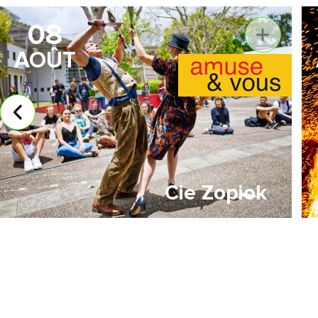
08
AOÛT
Cie Zopiok