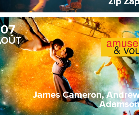
Zip Za
07
AOÛT
James Cameron, Andre
Adamso