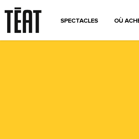
SPECTACLES
OÙ ACHE
CONTACT
MÉCÉNAT
THÉÂTRES DÉPARTEMENTA
INFOS & ACTUS
COMI
ESPACE ENSEIGNANTS