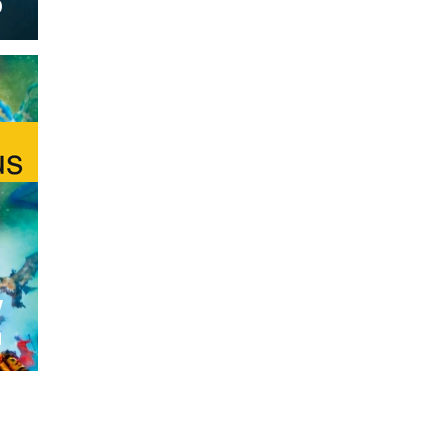
p
w
n