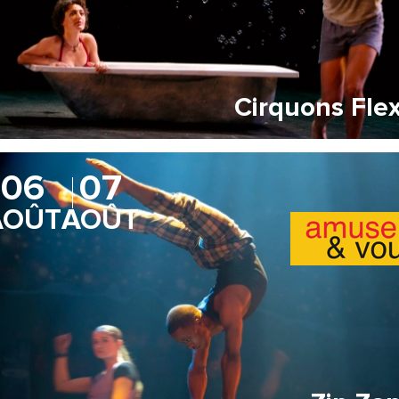
Cirquons Fle
06
07
AOÛT
AOÛT