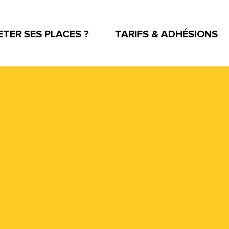
TER SES PLACES ?
TARIFS & ADHÉSIONS
UX DE LA RÉUNION
TEAT PRATIQUE
TÉS D'ENTREPRISE ET ASSOCIATIONS
ESPACE PRO