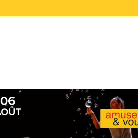
06
AOÛT