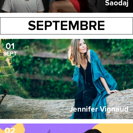
Saodaj
SEPTEMBRE
01
SEPT
Jennifer Vignaud
02