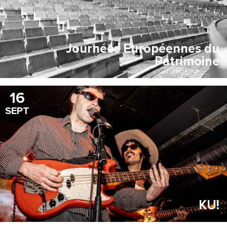
Journées Européennes du
Patrimoine
16
SEPT
KU!