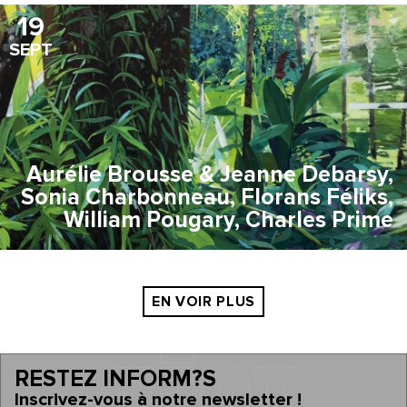
19
SEPT
Aurélie Brousse & Jeanne Debarsy,
Sonia Charbonneau, Florans Féliks,
William Pougary, Charles Prime
EN VOIR PLUS
RESTEZ INFORM?S
Inscrivez-vous à notre newsletter !