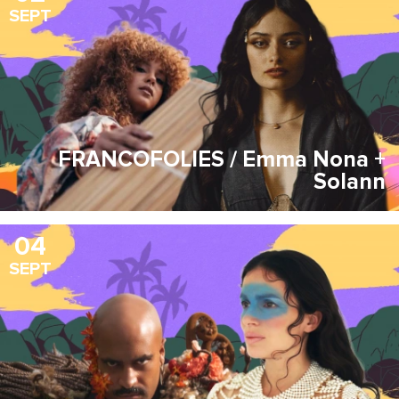
SEPT
FRANCOFOLIES / Emma Nona +
Solann
04
SEPT