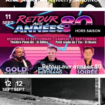
11
SEPT
HORS SAISON
Retour aux années 80
12
12
SEPT
SEPT