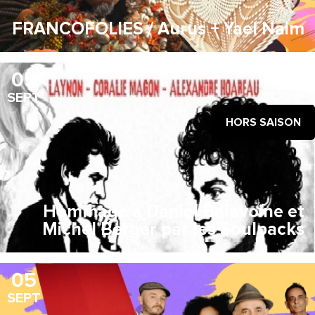
FRANCOFOLIES / Aurus + Yael Naim
05
SEPT
HORS SAISON
Hommage à Daniel Balavoine et
Michel Berger par les Soulpacks
05
SEPT