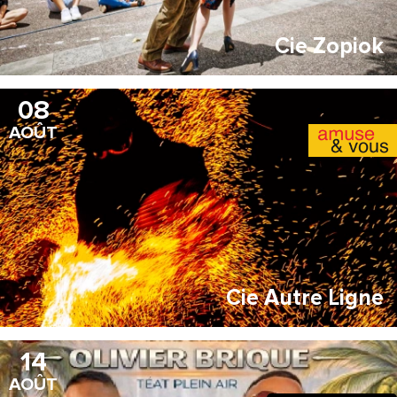
Cie Zopiok
08
AOÛT
Cie Autre Ligne
14
AOÛT