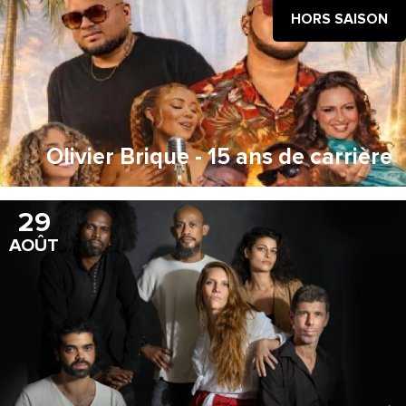
HORS SAISON
Olivier Brique - 15 ans de carrière
29
AOÛT