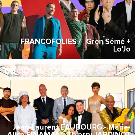
FRANCOFOLIES / Grèn Sémé +
Lo’Jo
09
10
11
12
09
10
SEPT
SEPT
SEPT
SEPT
OCT
OCT
Jean-Laurent FAUBOURG - Marie-
Alice SINAMAN - Thierry JARDINOT