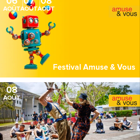
06
07
08
AOÛT
AOÛT
AOÛT
Festival Amuse & Vous
08
AOÛT