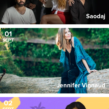
Saodaj
01
SEPT
Jennifer Vignaud
02