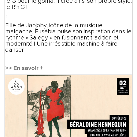
le G pour le goma. Il crée ainsi son propre style,
le R'n'G !
+
Fille de Jaojoby, icône de la musique
malgache, Eusébia puise son inspiration dans le
rythme « Salegy » en fusionnant tradition et
modernité ! Une irrésistible machine à faire
danser !
>> En savoir +