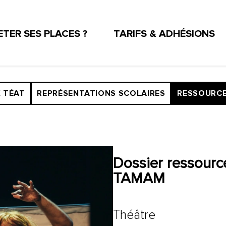
TER SES PLACES ?
TARIFS & ADHÉSIONS
UX DE LA RÉUNION
TEAT PRATIQUE
TÉS D'ENTREPRISE ET ASSOCIATIONS
ESPACE PRO
X TÉAT
REPRÉSENTATIONS SCOLAIRES
RESSOURCE
Dossier ressourc
TAMAM
Théâtre