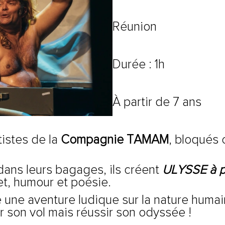
Réunion
Durée : 1h
À partir de 7 ans
tistes de la
Compagnie TAMAM
, bloqués 
ans leurs bagages, ils créent
ULYSSE à pe
et, humour et poésie.
e une aventure ludique sur la nature huma
 son vol mais réussir son odyssée !