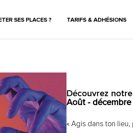
TER SES PLACES ?
TARIFS & ADHÉSIONS
UX DE LA RÉUNION
TEAT PRATIQUE
TÉS D'ENTREPRISE ET ASSOCIATIONS
ESPACE PRO
Découvrez notre 
Août - décembr
« Agis dans ton lieu