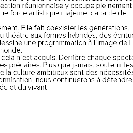
a création réunionnaise y occupe pleineme
e force artistique majeure, capable de d
nt. Elle fait coexister les générations, l
 théâtre aux formes hybrides, des écritu
dessine une programmation à l’image de La 
 monde.
cela n’est acquis. Derrière chaque spectac
 précaires. Plus que jamais, soutenir les
e la culture ambitieux sont des nécessité
niformisation, nous continuerons à défendre
ée et du vivant.